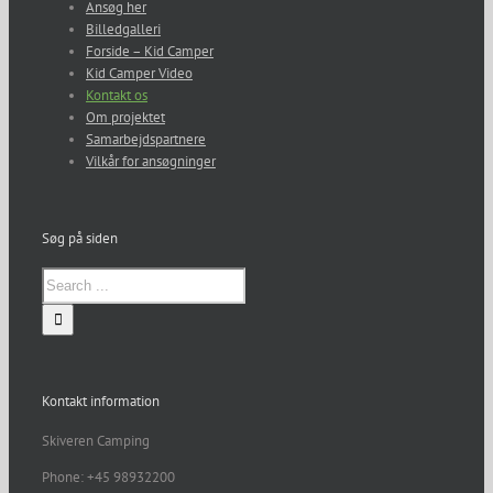
Ansøg her
Billedgalleri
Forside – Kid Camper
Kid Camper Video
Kontakt os
Om projektet
Samarbejdspartnere
Vilkår for ansøgninger
Søg på siden
Kontakt information
Skiveren Camping
Phone: +45 98932200