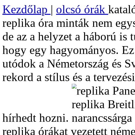
Kezdőlap
|
olcsó órák
katal
replika óra minták nem egysz
de az a helyzet a háború is 
hogy egy hagyományos. Ez a
utódok a Németország és Svá
rekord a stílus és a tervezés
hírhedt hozni.
replika órákat vezetett ném