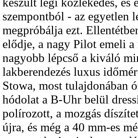
készült légi közlekedés, és 
szempontból - az egyetlen l
megpróbálja ezt. Ellentét
elődje, a nagy Pilot emeli 
nagyobb lépcső a kiváló mi
lakberendezés luxus időmérő
Stowa, most tulajdonában ó
hódolat a B-Uhr belül dressie
polírozott, a mozgás díszítet
újra, és még a 40 mm-es mé