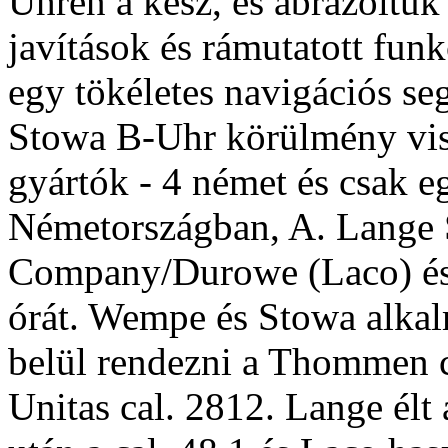
Uhren a kész, és ábrázoltuk r
javítások és rámutatott funk
egy tökéletes navigációs seg
Stowa B-Uhr körülmény vis
gyártók - 4 német és csak eg
Németországban, A. Lange
Company/Durowe (Laco) és W
órát. Wempe és Stowa alka
belül rendezni a Thommen c
Unitas cal. 2812. Lange élt