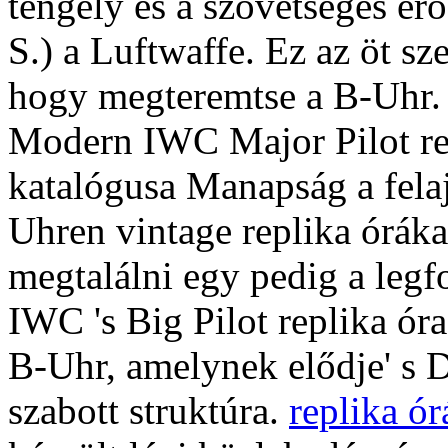
tengely és a szövetséges erő
S.) a Luftwaffe. Ez az öt sz
hogy megteremtse a B-Uhr.
Modern IWC Major Pilot re
katalógusa Manapság a fel
Uhren vintage replika órákat
megtalálni egy pedig a legf
IWC 's Big Pilot replika ó
B-Uhr, amelynek elődje' s D
szabott struktúra.
replika ór