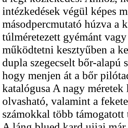
intézkedések végül képes me
másodpercmutató húzva a kor
túlméretezett gyémánt vagy
működtetni kesztyűben a ke
dupla szegecselt bőr-alapú 
hogy menjen át a bőr pilótad
katalógusa A nagy méretek 
olvasható, valamint a feket
számokkal több támogatott 
A láng blued kard ujjai már 