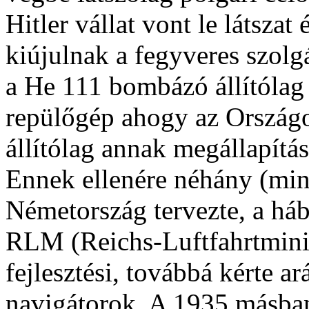
Hitler vállat vont le látszat
kiújulnak a fegyveres szolg
a He 111 bombázó állítólag l
repülőgép ahogy az Országos
állítólag annak megállapításá
Ennek ellenére néhány (mint
Németország tervezte, a háb
RLM (Reichs-Luftfahrtminis
fejlesztési, továbbá kérte 
navigátorok. A 1935 másban