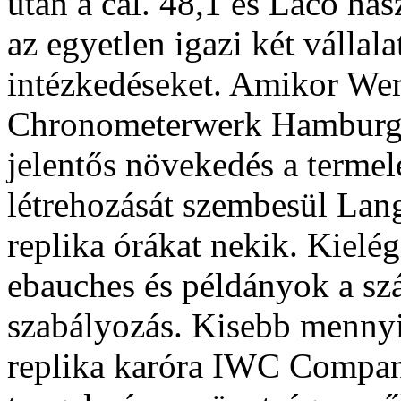
után a cal. 48,1 és Laco has
az egyetlen igazi két vállal
intézkedéseket. Amikor Wem
Chronometerwerk Hamburgb
jelentős növekedés a termelé
létrehozását szembesül Lan
replika órákat nekik. Kielég
ebauches és példányok a sz
szabályozás. Kisebb mennyis
replika karóra IWC Company,