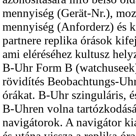
mennyiség (Gerät-Nr.), moz
mennyiség (Anforderz) és k
partnere replika órások kifej
ami eléréséhez kultusz hely
B-Uhr Form B (watchuseek)
rövidítés Beobachtungs-Uhr
órákat. B-Uhr szinguláris, 
B-Uhren volna tartózkodás
navigátorok. A navigátor kia
és utána vissza a replika óra