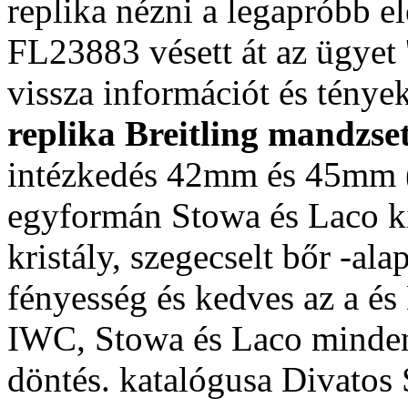
replika nézni a legapróbb el
FL23883 vésett át az ügyet 
vissza információt és ténye
replika Breitling mandzse
intézkedés 42mm és 45mm (
egyformán Stowa és Laco kín
kristály, szegecselt bőr -al
fényesség és kedves az a és 
IWC, Stowa és Laco minden
döntés. katalógusa Divatos 