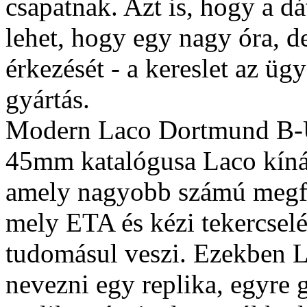
csapatnak. Azt is, hogy a d
lehet, hogy egy nagy óra, d
érkezését - a kereslet az üg
gyártás.
Modern Laco Dortmund B-
45mm katalógusa Laco kíná
amely nagyobb számú megfiz
mely ETA és kézi tekercselé
tudomásul veszi. Ezekben La
nevezni egy replika, egyre 