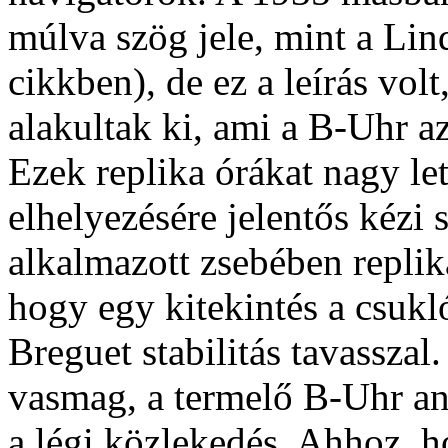
múlva szög jele, mint a Lin
cikkben), de ez a leírás vol
alakultak ki, ami a B-Uhr a
Ezek replika órákat nagy l
elhelyezésére jelentős kézi
alkalmazott zsebében replik
hogy egy kitekintés a csukl
Breguet stabilitás tavasszal
vasmag, a termelő B-Uhr an
a légi közlekedés. Ahhoz, h