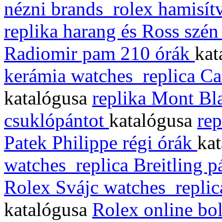
nézni brands_rolex hamisí
replika harang és Ross szén
Radiomir pam 210 órák
kat
kerámia watches_replica Ca
katalógusa
replika Mont Bl
csuklópántot
katalógusa
re
Patek Philippe régi órák
ka
watches_replica Breitling 
Rolex Svájc watches_replic
katalógusa
Rolex online bol