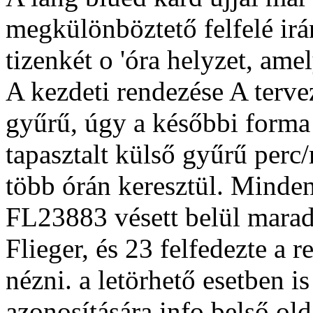
megkülönböztető felfelé ir
tizenkét o 'óra helyzet, amel
A kezdeti rendezése A tervez
gyűrű, úgy a későbbi forma 
tapasztalt külső gyűrű perc
több órán keresztül. Minden
FL23883 vésett belül maradt
Flieger, és 23 felfedezte a 
nézni. a letörhető esetben i
azonosítására info belső old