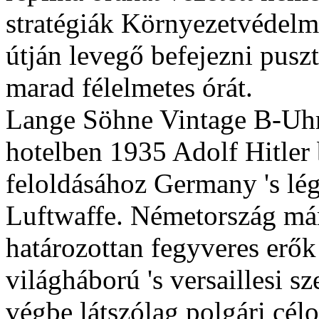
stratégiák Környezetvédelm
útján levegő befejezni pus
marad félelmetes órát.
Lange Söhne Vintage B-Uhr
hotelben 1935 Adolf Hitler
feloldásához Germany 's lég
Luftwaffe. Németország már 
határozottan fegyveres erők 
világháború 's versaillesi s
végbe látszólag polgári cél