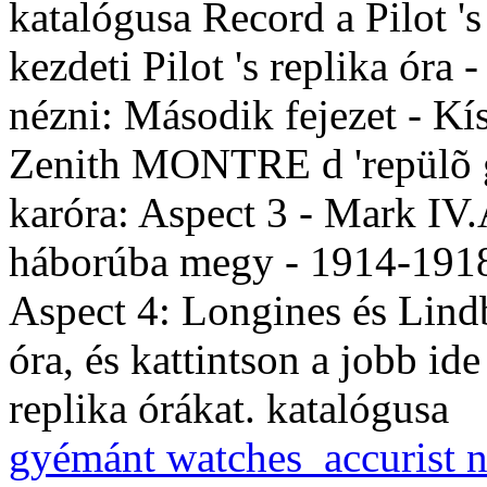
katalógusa Record a Pilot 's
kezdeti Pilot 's replika óra 
nézni: Második fejezet - Kís
Zenith MONTRE d 'repülõ gé
karóra: Aspect 3 - Mark IV.
háborúba megy - 1914-1918T
Aspect 4: Longines és Lind
óra, és kattintson a jobb ide
replika órákat. katalógusa
gyémánt watches_accurist n